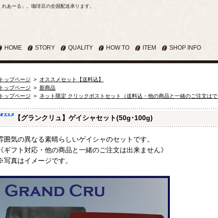
くれあーる」。珈琲豆の全国配送承ります。
HOME
STORY
QUALITY
HOW TO
ITEM
SHOP INFO
トップページ
>
オススメセット【送料込】
トップページ
>
新商品
トップページ
>
ネット限定 クリックポストセット（送料込・他の商品と一緒のご注文は
【グランクリュ】ゲイシャセット(50g･100g)
雰囲気の異なる素晴らしいゲイシャのセットです。
《ギフト対応・他の商品と一緒のご注文は出来ません》
※写真はイメージです。