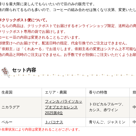
香りを最大限に楽しんでもらいたいので豆のみの販売です。
数の限られてるものも多いので、コーヒーの組み合わせは無くなり次第、変更いた
※クリックポスト便について。
こちらの商品は、クリックポストでお届けするオンラインショップ限定、送料込の
クリックポスト専用の袋でお届けします。
コーヒー豆の内容は変更されることもございます。
郵便受けへのお届けです。配送日時の指定、代金引換でのご注文はできません。
「依頼主」は「くれあーる」でお送りします。依頼主名の変更はシステム上不可能
他の商品と同時のご注文はできません。お手数ですが別個にご注文いただくようお
セット内容
生産国
エリア・農園
香りの特徴
フィンカ パライソカッ
トロピカルフルーツ、
ニカラグア
プオブエクセレンス
カシス、赤ワイン
2025第4位
ペルー
トバコナス
青りんご、ジャスミン
※在庫状況により内容は変更されることがございます。