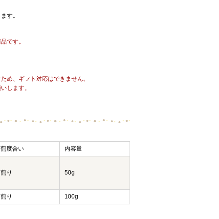
します。
商品です。
なため、ギフト対応はできません。
願いします。
焙煎度合い
内容量
中煎り
50g
中煎り
100g