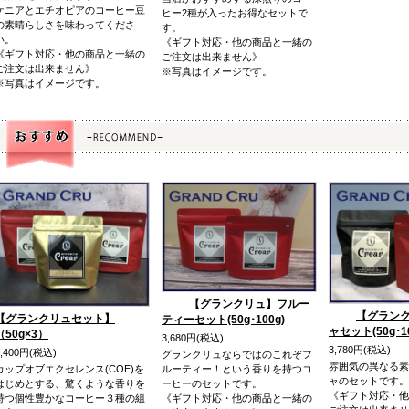
ケニアとエチオピアのコーヒー豆
ヒー2種が入ったお得なセットで
の素晴らしさを味わってくださ
す。
い。
《ギフト対応・他の商品と一緒の
《ギフト対応・他の商品と一緒の
ご注文は出来ません》
ご注文は出来ません》
※写真はイメージです。
※写真はイメージです。
【グランクリュ】フルー
【グラン
【グランクリュセット】
ティーセット(50g･100g)
ャセット(50g･10
（50g×3）
3,680円(税込)
3,780円(税込)
5,400円(税込)
グランクリュならではのこれぞフ
雰囲気の異なる素
カップオブエクセレンス(COE)を
ルーティー！という香りを持つコ
ャのセットです。
はじめとする、驚くような香りを
ーヒーのセットです。
《ギフト対応・他
持つ個性豊かなコーヒー３種の組
《ギフト対応・他の商品と一緒の