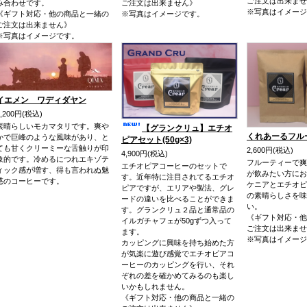
ご注文は出来ませ
み合わせです。
ご注文は出来ません》
※写真はイメージ
《ギフト対応・他の商品と一緒の
※写真はイメージです。
ご注文は出来ません》
※写真はイメージです。
イエメン ワディダヤン
2,200円(税込)
素晴らしいモカマタリです。爽や
【グランクリュ】エチオ
くれあーるフル
かで巨峰のような風味があり、と
ピアセット(50g×3)
ても甘くクリーミーな舌触りが印
2,600円(税込)
4,900円(税込)
象的です。冷めるにつれエキゾテ
フルーティーで爽
エチオピアコーヒーのセットで
ィック感が増す、得も言われぬ魅
が飲みたい方にお
す。近年特に注目されてるエチオ
惑のコーヒーです。
ケニアとエチオピ
ピアですが、エリアや製法、グレ
の素晴らしさを味
ードの違いを比べることができま
い。
す。グランクリュ２品と通常品の
《ギフト対応・他
イルガチャフェが50gずつ入って
ご注文は出来ませ
ます。
※写真はイメージ
カッピングに興味を持ち始めた方
が気楽に遊び感覚でエチオピアコ
ーヒーのカッピングを行い、それ
ぞれの差を確かめてみるのも楽し
いかもしれません。
《ギフト対応・他の商品と一緒の