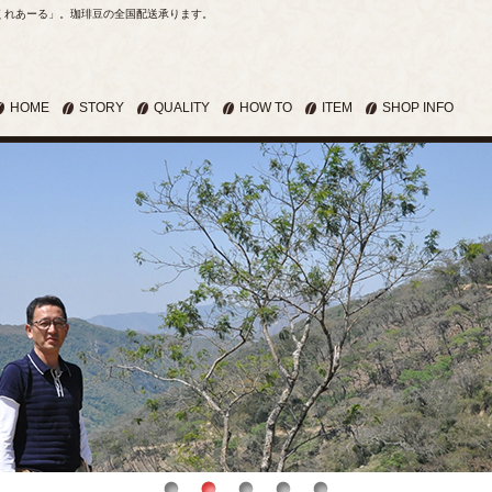
くれあーる」。珈琲豆の全国配送承ります。
HOME
STORY
QUALITY
HOW TO
ITEM
SHOP INFO